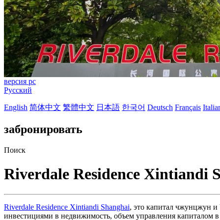
версия pc
Русский
English
简体中文
繁體中文
日本語
한국어
Deutsch
Français
Itali
забронировать
Поиск
Riverdale Residence Xintiandi 
Riverdale Residence Xintiandi Shanghai
, это капитал чжунцжун и
инвестициями в недвижимость, объем управления капиталом в