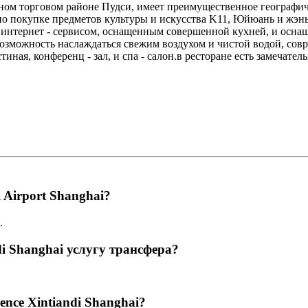
ном торговом районе Пудси, имеет преимущественное географич
 по покупке предметов культуры и искусства K11, Юйюань и жэ
нтернет - сервисом, оснащенным совершенной кухней, и оснащ
озможность наслаждаться свежим воздухом и чистой водой, сов
стиная, конференц - зал, и спа - салон.в ресторане есть замечат
l Airport Shanghai?
.
di Shanghai услугу трансфера?
ence Xintiandi Shanghai?